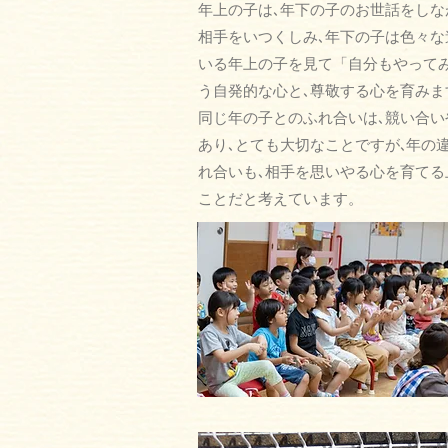
年上の子は
､
年下の子のお世話をしな
相手をいつくしみ
､
年下の子は色々な
いる年上の子を見て「自分もやって
う自発的な心と
､
尊敬する心を育みま
同じ年の子とのふれ合いは
､
競い合い
あり
､
とても大切なことですが
､
年の
れ合いも
､
相手を思いやる心を育てる
ことだと考えています。