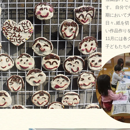
す。 自分
期において
日々
､
紙を切
い作品作り
11月には
子どもたち