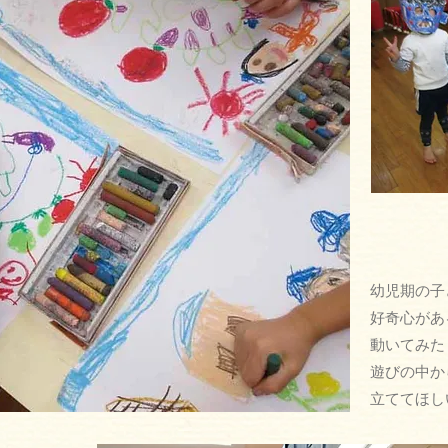
幼児期の子
好奇心があ
動いてみた
遊びの中か
立ててほし