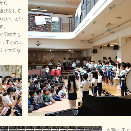
がら、
遊びをして
みたい」とい
す。
や団結力も
違う子とのふ
上で大切な
当園は
､
子ど