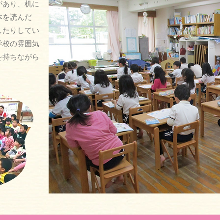
があり、机に
本を読んだ
したりしてい
学校の雰囲気
を持ちながら
。