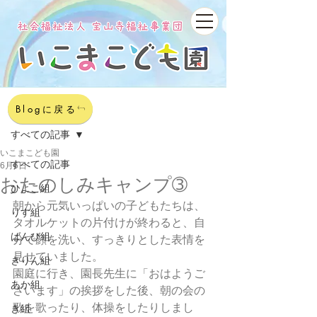
記事
Blogに戻る
すべての記事
いこまこども園
すべての記事
6月6日
おたのしみキャンプ➂
ひよこ組
朝から元気いっぱいの子どもたちは、
りす組
タオルケットの片付けが終わると、自
ばんび組
分で顔を洗い、すっきりとした表情を
見せていました。
きりん組
園庭に行き、園長先生に「おはようご
あか組
ざいます」の挨拶をした後、朝の会の
歌を歌ったり、体操をしたりしまし
き組