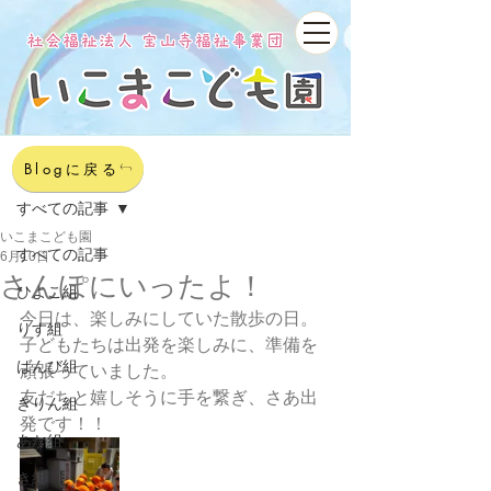
記事
Blogに戻る
すべての記事
いこまこども園
すべての記事
6月10日
さんぽにいったよ！
ひよこ組
今日は、楽しみにしていた散歩の日。
りす組
子どもたちは出発を楽しみに、準備を
ばんび組
頑張っていました。
友だちと嬉しそうに手を繋ぎ、さあ出
きりん組
発です！！
あか組
き組