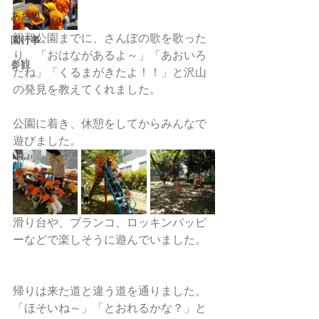
あお組
親和公園までに、さんぽの歌を歌った
園行事
り、「おはながあるよ～」「あおいろ
参観
だね」「くるまがきたよ！！」と沢山
の発見を教えてくれました。
公園に着き、休憩をしてからみんなで
遊びました。
滑り台や、ブランコ、ロッキンパッピ
ーなどで楽しそうに遊んでいました。
帰りは来た道と違う道を通りました。
「ほそいね～」「とおれるかな？」と