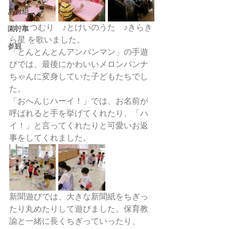
あお組
♪かたつむり　♪とけいのうた　♪きらき
園行事
ら星 を歌いました。
参観
「とんとんとんアンパンマン」の手遊
びでは、最後にかわいいメロンパンナ
ちゃんに変身していた子どもたちでし
た。
「おへんじハーイ！」では、お名前が
呼ばれると手を挙げてくれたり、「ハ
イ！」と言ってくれたりと可愛いお返
事をしてくれました。
新聞遊びでは、大きな新聞紙をちぎっ
たり丸めたりして遊びました。保育教
諭と一緒に長くちぎっていったり、