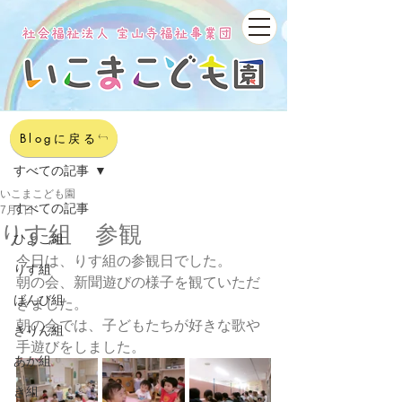
記事
Blogに戻る
すべての記事
いこまこども園
すべての記事
7月1日
りす組 参観
ひよこ組
今日は、りす組の参観日でした。
りす組
朝の会、新聞遊びの様子を観ていただ
ばんび組
きました。
朝の会では、子どもたちが好きな歌や
きりん組
手遊びをしました。
あか組
き組