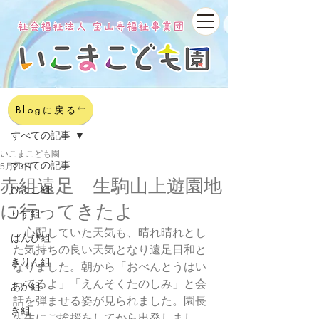
記事
Blogに戻る
すべての記事
いこまこども園
すべての記事
5月20日
赤組遠足 生駒山上遊園地
ひよこ組
に行ってきたよ
りす組
　心配していた天気も、晴れ晴れとし
ばんび組
た気持ちの良い天気となり遠足日和と
きりん組
なりました。朝から「おべんとうはい
ってるよ」「えんそくたのしみ」と会
あか組
話を弾ませる姿が見られました。園長
き組
先生にご挨拶をしてから出発しまし