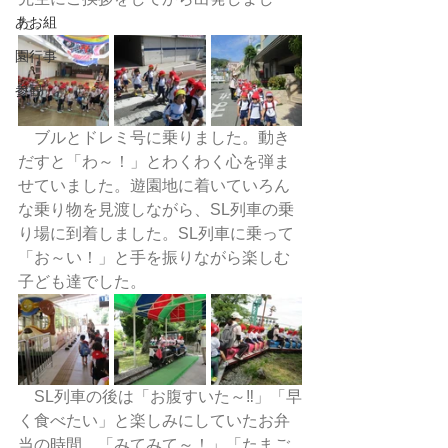
あお組
た。
園行事
参観
　ブルとドレミ号に乗りました。動き
だすと「わ～！」とわくわく心を弾ま
せていました。遊園地に着いていろん
な乗り物を見渡しながら、SL列車の乗
り場に到着しました。SL列車に乗って
「お～い！」と手を振りながら楽しむ
子ども達でした。
　SL列車の後は「お腹すいた～‼」「早
く食べたい」と楽しみにしていたお弁
当の時間。「みてみて～！」「たまご